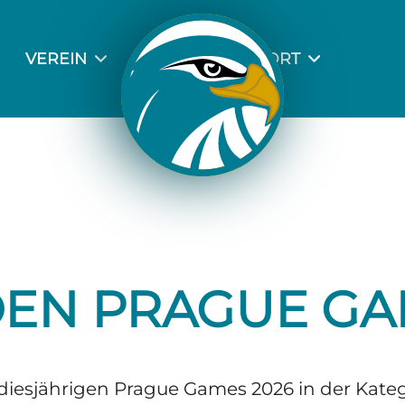
VEREIN
SPORT
R UNS
AUSBILDUNG
INSLEITUNG UND
SPORTLICHE LEITUNG
HÄFTSSTELLE
LEISTUNGSANGEBOT
ASTRUKTUR
BERUF, AUSBILDUNG &
ERHORST
SPORT
T-VEREIN-T
MATERIAL
ELDUNG
AUSGEBILDETE
DEN PRAGUE GA
 diesjährigen Prague Games 2026 in der Kate