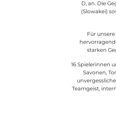
D, an. Die G
(Slowakei) s
Für unsere 
hervorragende
starken Ge
16 Spielerinnen 
Savonen, To
unvergesslich
Teamgeist, inte