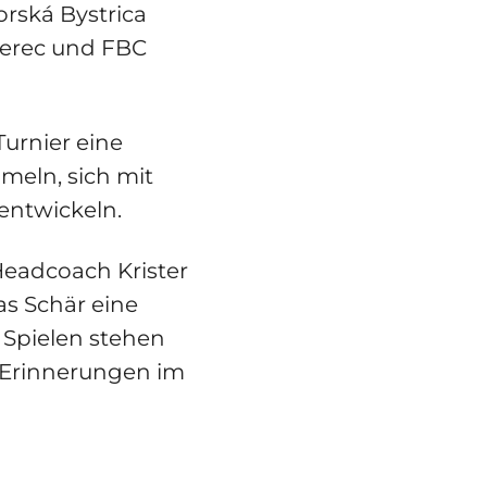
rská Bystrica
berec und FBC
Turnier eine
meln, sich mit
entwickeln.
Headcoach Krister
s Schär eine
Spielen stehen
 Erinnerungen im