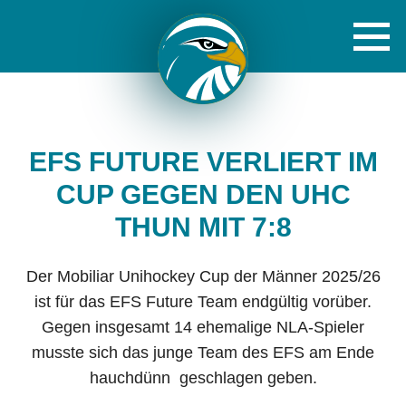
Zur Startseite
Zur mobilen Navigation
Zur Suche
Zum Hauptinhalt
Zum Fussbereich
Zur einfachen Sprache wechseln
EFS FUTURE VERLIERT IM
CUP GEGEN DEN UHC
THUN MIT 7:8
Der Mobiliar Unihockey Cup der Männer 2025/26
ist für das EFS Future Team endgültig vorüber.
Gegen insgesamt 14 ehemalige NLA-Spieler
musste sich das junge Team des EFS am Ende
hauchdünn geschlagen geben.