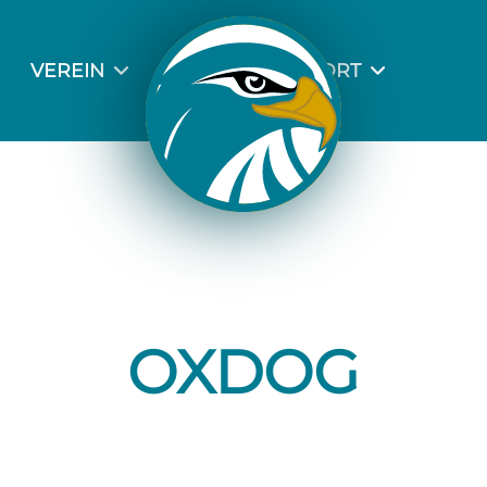
VEREIN
SPORT
R UNS
AUSBILDUNG
INSLEITUNG UND
SPORTLICHE LEITUNG
HÄFTSSTELLE
LEISTUNGSANGEBOT
ASTRUKTUR
BERUF, AUSBILDUNG &
ERHORST
SPORT
T-VEREIN-T
MATERIAL
ELDUNG
AUSGEBILDETE
OXDOG