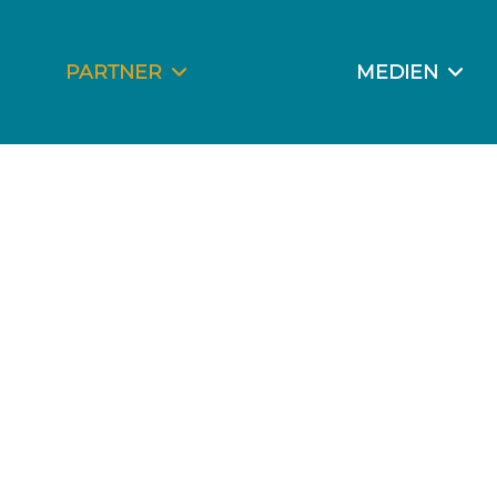
PARTNER
MEDIEN
SPONSORING
SOCIAL MEDIA
GÖNNERTAFEL
FOTOGALERIE
DOWNLOADS